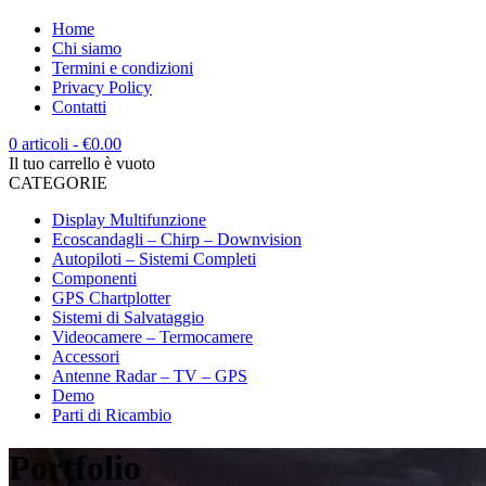
Home
Chi siamo
Termini e condizioni
Privacy Policy
Contatti
0 articoli
-
€
0.00
Il tuo carrello è vuoto
CATEGORIE
Display Multifunzione
Ecoscandagli – Chirp – Downvision
Autopiloti – Sistemi Completi
Componenti
GPS Chartplotter
Sistemi di Salvataggio
Videocamere – Termocamere
Accessori
Antenne Radar – TV – GPS
Demo
Parti di Ricambio
Portfolio