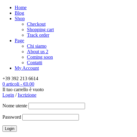
Home
Blog
Shop
Checkout
Shopping cart
Track order
Page
Chi siamo
About us 2
Coming soon
Contatti
My Account
+39 392 213 6614
0 articoli
-
€
0.00
Il tuo carrello è vuoto
Login
/
Iscrizione
Nome utente
Password