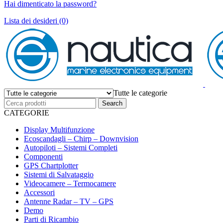
Hai dimenticato la password?
Lista dei desideri (0)
Tutte le categorie
CATEGORIE
Display Multifunzione
Ecoscandagli – Chirp – Downvision
Autopiloti – Sistemi Completi
Componenti
GPS Chartplotter
Sistemi di Salvataggio
Videocamere – Termocamere
Accessori
Antenne Radar – TV – GPS
Demo
Parti di Ricambio