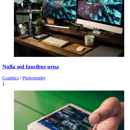
Nulla sed faucibus urna
Graphics
/
Photography
1