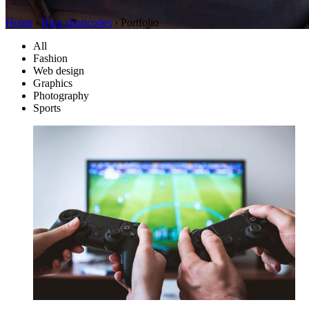
Home
›
Blog shortcodes
›
Portfolio
All
Fashion
Web design
Graphics
Photography
Sports