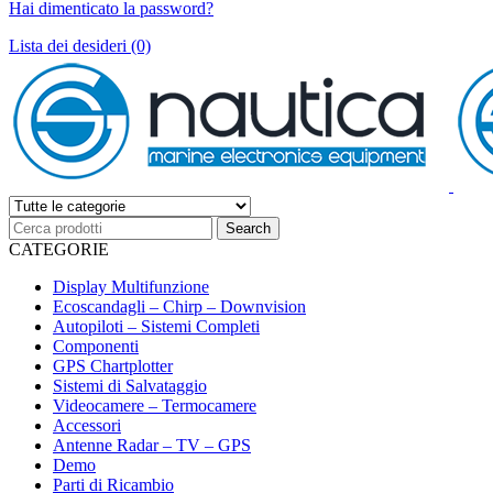
Hai dimenticato la password?
Lista dei desideri (0)
CATEGORIE
Display Multifunzione
Ecoscandagli – Chirp – Downvision
Autopiloti – Sistemi Completi
Componenti
GPS Chartplotter
Sistemi di Salvataggio
Videocamere – Termocamere
Accessori
Antenne Radar – TV – GPS
Demo
Parti di Ricambio