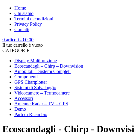
Home
Chi siamo
Termini e condizioni
Privacy Policy
Contatti
0 articoli
-
€
0.00
Il tuo carrello è vuoto
CATEGORIE
Display Multifunzione
Ecoscandagli – Chirp – Downvision
Autopiloti – Sistemi Completi
Componenti
GPS Chartplotter
Sistemi di Salvataggio
Videocamere – Termocamere
Accessori
Antenne Radar – TV – GPS
Demo
Parti di Ricambio
Ecoscandagli - Chirp - Downvis