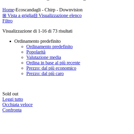
Home
›
Ecoscandagli - Chirp - Downvision
⊞
Vista a griglia
⊟
Visualizzazione elenco
Filtro
Visualizzazione di 1-16 di 73 risultati
Ordinamento predefinito
Ordinamento predefinito
Popolarità
Valutazione media
Ordina in base al più recente
Prezzo: dal più economico
Prezzo: dal più caro
Sold out
Leggi tutto
Occhiata veloce
Confronta