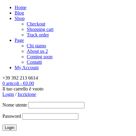
Home
Blog
Shop
Checkout
Shopping cart
Track order
Page
Chi siamo
About us 2
Coming soon
Contatti
My Account
+39 392 213 6614
0 articoli
-
€
0.00
Il tuo carrello è vuoto
Login
/
Iscrizione
Nome utente
Password