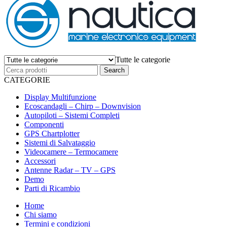
Tutte le categorie
CATEGORIE
Display Multifunzione
Ecoscandagli – Chirp – Downvision
Autopiloti – Sistemi Completi
Componenti
GPS Chartplotter
Sistemi di Salvataggio
Videocamere – Termocamere
Accessori
Antenne Radar – TV – GPS
Demo
Parti di Ricambio
Home
Chi siamo
Termini e condizioni