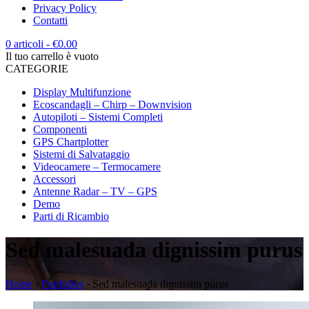
Privacy Policy
Contatti
0 articoli
-
€
0.00
Il tuo carrello è vuoto
CATEGORIE
Display Multifunzione
Ecoscandagli – Chirp – Downvision
Autopiloti – Sistemi Completi
Componenti
GPS Chartplotter
Sistemi di Salvataggio
Videocamere – Termocamere
Accessori
Antenne Radar – TV – GPS
Demo
Parti di Ricambio
Sed malesuada dignissim purus
Home
›
Portfolios
›
Sed malesuada dignissim purus