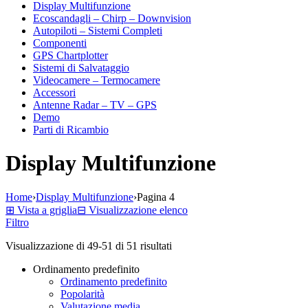
Display Multifunzione
Ecoscandagli – Chirp – Downvision
Autopiloti – Sistemi Completi
Componenti
GPS Chartplotter
Sistemi di Salvataggio
Videocamere – Termocamere
Accessori
Antenne Radar – TV – GPS
Demo
Parti di Ricambio
Display Multifunzione
Home
›
Display Multifunzione
›
Pagina 4
⊞
Vista a griglia
⊟
Visualizzazione elenco
Filtro
Visualizzazione di 49-51 di 51 risultati
Ordinamento predefinito
Ordinamento predefinito
Popolarità
Valutazione media