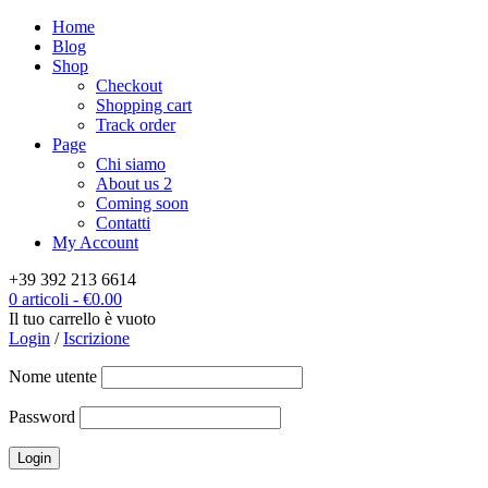
Home
Blog
Shop
Checkout
Shopping cart
Track order
Page
Chi siamo
About us 2
Coming soon
Contatti
My Account
+39 392 213 6614
0 articoli
-
€
0.00
Il tuo carrello è vuoto
Login
/
Iscrizione
Nome utente
Password