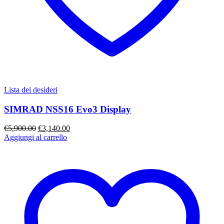
Lista dei desideri
SIMRAD NSS16 Evo3 Display
Il
Il
€
5,900.00
€
3,140.00
prezzo
prezzo
Aggiungi al carrello
originale
attuale
era:
è:
€5,900.00.
€3,140.00.