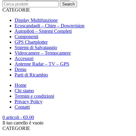
CATEGORIE
Display Multifunzione
Ecoscandagli – Chirp – Downvision
Autopiloti – Sistemi Completi
Componenti
GPS Chartplotter
Sistemi di Salvataggio
Videocamere – Termocamere
Accessori
Antenne Radar – TV – GPS
Demo
Parti di Ricambio
Home
Chi siamo
Termini e condizioni
Privacy Policy
Contatti
0 articoli
-
€
0.00
Il tuo carrello è vuoto
CATEGORIE