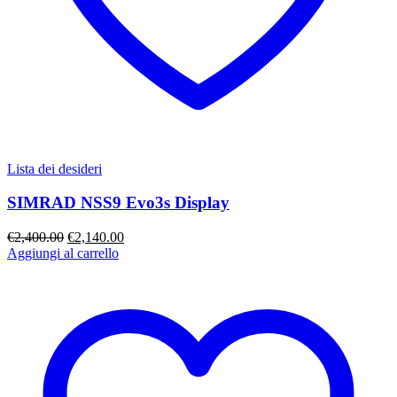
Lista dei desideri
SIMRAD NSS9 Evo3s Display
Il
Il
€
2,400.00
€
2,140.00
prezzo
prezzo
Aggiungi al carrello
originale
attuale
era:
è:
€2,400.00.
€2,140.00.