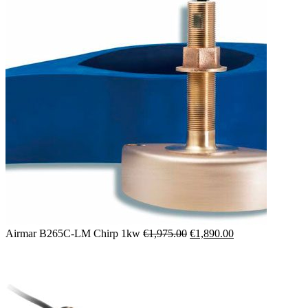
Il
Il
Airmar B265C-LM Chirp 1kw
€
1,975.00
€
1,890.00
prezzo
prezzo
originale
attuale
era:
è:
€1,975.00.
€1,890.00.