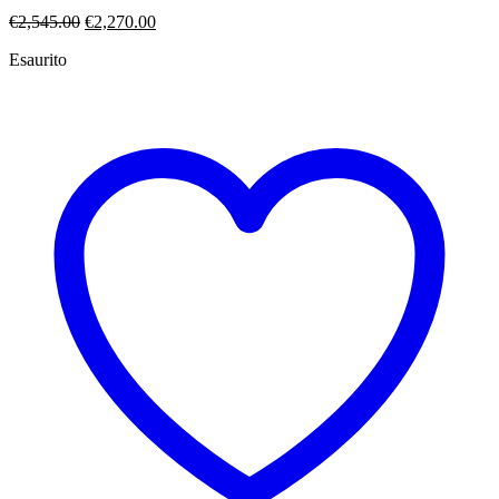
Il
Il
€
2,545.00
€
2,270.00
prezzo
prezzo
Esaurito
originale
attuale
era:
è:
€2,545.00.
€2,270.00.