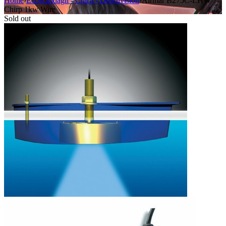
Home
›
Ecoscandagli - Chirp - Downvision
›
Airmar B275C-LHW
Chirp 1kw Wire
Sold out