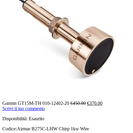
Il
Il
Garmin GT15M-TH 010-12402-20
€
450.00
€
370.00
prezzo
prezzo
Scrivi il tuo commento
originale
attuale
Disponibilità:
Esaurito
era:
è:
€450.00.
€370.00.
Codice:
Airmar B275C-LHW Chirp 1kw Wire