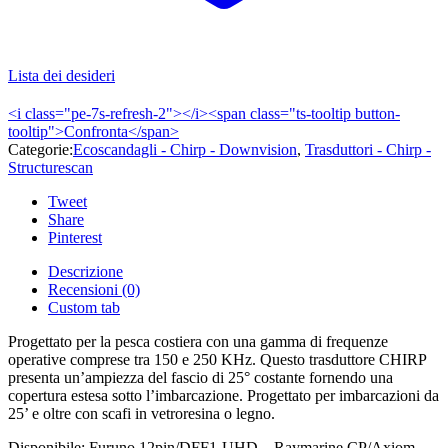
Lista dei desideri
<i class="pe-7s-refresh-2"></i><span class="ts-tooltip button-
tooltip">Confronta</span>
Categorie:
Ecoscandagli - Chirp - Downvision
,
Trasduttori - Chirp -
Structurescan
Tweet
Share
Pinterest
Descrizione
Recensioni (0)
Custom tab
Progettato per la pesca costiera con una gamma di frequenze
operative comprese tra 150 e 250 KHz. Questo trasduttore CHIRP
presenta un’ampiezza del fascio di 25° costante fornendo una
copertura estesa sotto l’imbarcazione. Progettato per imbarcazioni da
25’ e oltre con scafi in vetroresina o legno.
Disponibile: Furuno 12pin/DFF1-UHD – Raymarine CP/Axiom