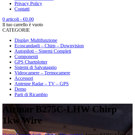
Privacy Policy
Contatti
0 articoli
-
€
0.00
Il tuo carrello è vuoto
CATEGORIE
Display Multifunzione
Ecoscandagli – Chirp – Downvision
Autopiloti – Sistemi Completi
Componenti
GPS Chartplotter
Sistemi di Salvataggio
Videocamere – Termocamere
Accessori
Antenne Radar – TV – GPS
Demo
Parti di Ricambio
Airmar B275C-LHW Chirp
1kw Wire