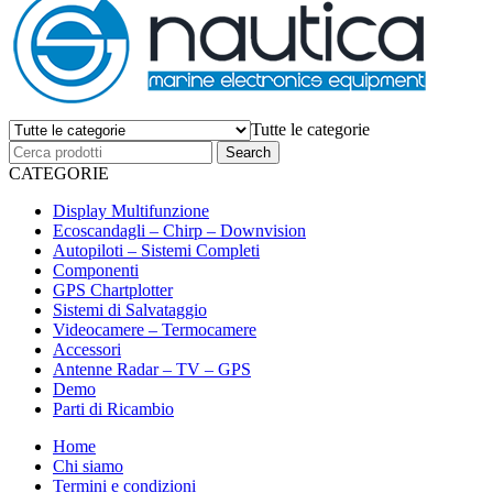
Tutte le categorie
CATEGORIE
Display Multifunzione
Ecoscandagli – Chirp – Downvision
Autopiloti – Sistemi Completi
Componenti
GPS Chartplotter
Sistemi di Salvataggio
Videocamere – Termocamere
Accessori
Antenne Radar – TV – GPS
Demo
Parti di Ricambio
Home
Chi siamo
Termini e condizioni