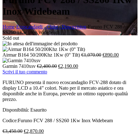
Inox Widebeam
Home
›
Ecoscandagli - Chirp - Downvision
›
Furuno FCV 288 /
SS260 1Kw Inox Widebeam
Sold out
Il
Il
Airmar B164 50/200Khz 1Kw (0° Tilt)
€
1,070.00
€
890.00
prezzo
prezzo
Il
Il
originale
attuale
Garmin 7410xsv
€
2,400.00
€
2,190.00
prezzo
prezzo
era:
è:
Scrivi il tuo commento
originale
attuale
€1,070.00.
€890.00.
FURUNO presenta il nuovo ecoscandaglio FCV-288 dotato di
era:
è:
display LCD a 10.4” colori. Nato per il mercato asiatico e ora
€2,400.00.
€2,190.00.
disponibile anche in Europa, prevede un ottimo rapporto qualità
prezzo.
Disponibilità:
Esaurito
Codice:
Furuno FCV 288 / SS260 1Kw Inox Widebeam
Il
Il
€
3,450.00
€
2,870.00
prezzo
prezzo