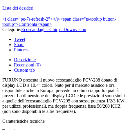
Lista dei desideri
<i class="pe-7s-refresh-2"></i><span class="ts-tooltip button-
tooltip">Confronta</span>
Categorie:
Ecoscandagli - Chirp - Downvision
Tweet
Share
Pinterest
Descrizione
Recensioni (0)
Custom tab
FURUNO presenta il nuovo ecoscandaglio FCV-288 dotato di
display LCD a 10.4” colori. Nato per il mercato asiatico e ora
disponibile anche in Europa, prevede un ottimo rapporto qualità
prezzo. La dimensione del display LCD e le prestazioni sono simili
a quelle dell’ecoscandaglio FCV-295 con stessa potenza 1/2/3 KW
per utilizzi professionali, ma doppia frequenza fissa 50/200 KHZ
(non sono disponibili le altre frequenze).
Caratteristiche tecniche