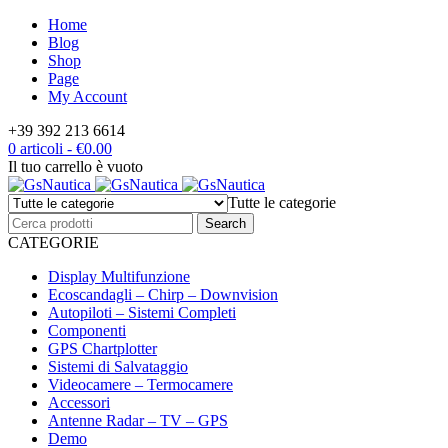
Home
Blog
Shop
Page
My Account
+39 392 213 6614
0 articoli
-
€
0.00
Il tuo carrello è vuoto
Tutte le categorie
CATEGORIE
Display Multifunzione
Ecoscandagli – Chirp – Downvision
Autopiloti – Sistemi Completi
Componenti
GPS Chartplotter
Sistemi di Salvataggio
Videocamere – Termocamere
Accessori
Antenne Radar – TV – GPS
Demo