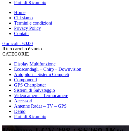
Parti di Ricambio
Home
Chi siamo
Termini e condizioni
Privacy Policy
Contatti
0 articoli
-
€
0.00
Il tuo carrello è vuoto
CATEGORIE
Display Multifunzione
Ecoscandagli – Chirp – Downvision
Autopiloti – Sistemi Completi
Componenti
GPS Chartplotter
Sistemi di Salvataggio
Videocamere – Termocamere
Accessori
Antenne Radar – TV – GPS
Demo
Parti di Ricambio
Furuno FCV 288 / SS260 1Kw