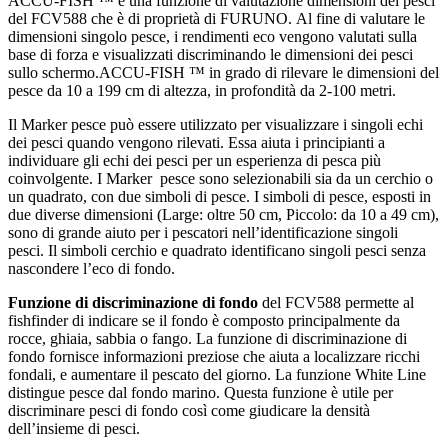
ACCU-FISH ™ è una funzione di valutazione dimensioni dei pesci
del FCV588 che è di proprietà di FURUNO. Al fine di valutare le
dimensioni singolo pesce, i rendimenti eco vengono valutati sulla
base di forza e visualizzati discriminando le dimensioni dei pesci
sullo schermo.ACCU-FISH ™ in grado di rilevare le dimensioni del
pesce da 10 a 199 cm di altezza, in profondità da 2-100 metri.
Il Marker pesce può essere utilizzato per visualizzare i singoli echi
dei pesci quando vengono rilevati. Essa aiuta i principianti a
individuare gli echi dei pesci per un esperienza di pesca più
coinvolgente. I Marker pesce sono selezionabili sia da un cerchio o
un quadrato, con due simboli di pesce. I simboli di pesce, esposti in
due diverse dimensioni (Large: oltre 50 cm, Piccolo: da 10 a 49 cm),
sono di grande aiuto per i pescatori nell’identificazione singoli
pesci. Il simboli cerchio e quadrato identificano singoli pesci senza
nascondere l’eco di fondo.
Funzione di discriminazione di fondo
del FCV588 permette al
fishfinder di indicare se il fondo è composto principalmente da
rocce, ghiaia, sabbia o fango. La funzione di discriminazione di
fondo fornisce informazioni preziose che aiuta a localizzare ricchi
fondali, e aumentare il pescato del giorno. La funzione White Line
distingue pesce dal fondo marino. Questa funzione è utile per
discriminare pesci di fondo così come giudicare la densità
dell’insieme di pesci.