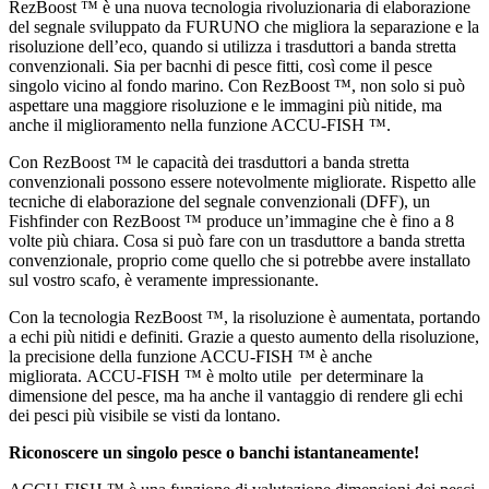
RezBoost ™ è una nuova tecnologia rivoluzionaria di elaborazione
del segnale sviluppato da FURUNO che migliora la separazione e la
risoluzione dell’eco, quando si utilizza i trasduttori a banda stretta
convenzionali. Sia per bacnhi di pesce fitti, così come il pesce
singolo vicino al fondo marino. Con RezBoost ™, non solo si può
aspettare una maggiore risoluzione e le immagini più nitide, ma
anche il miglioramento nella funzione ACCU-FISH ™.
Con RezBoost ™ le capacità dei trasduttori a banda stretta
convenzionali possono essere notevolmente migliorate. Rispetto alle
tecniche di elaborazione del segnale convenzionali (DFF), un
Fishfinder con RezBoost ™ produce un’immagine che è fino a 8
volte più chiara. Cosa si può fare con un trasduttore a banda stretta
convenzionale, proprio come quello che si potrebbe avere installato
sul vostro scafo, è veramente impressionante.
Con la tecnologia RezBoost ™, la risoluzione è aumentata, portando
a echi più nitidi e definiti. Grazie a questo aumento della risoluzione,
la precisione della funzione ACCU-FISH ™ è anche
migliorata. ACCU-FISH ™ è molto utile per determinare la
dimensione del pesce, ma ha anche il vantaggio di rendere gli echi
dei pesci più visibile se visti da lontano.
Riconoscere un singolo pesce o banchi istantaneamente!