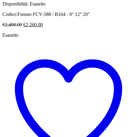
Disponibilità:
Esaurito
era:
è:
€2,900.00.
€2,560.00.
Codice:
Furuno FCV-588 / B164 - 0° 12° 20°
Il
Il
€
2,400.00
€
2,260.00
prezzo
prezzo
Esaurito
originale
attuale
era:
è:
€2,400.00.
€2,260.00.