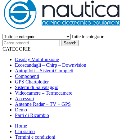
Tutte le categorie
CATEGORIE
Display Multifunzione
Ecoscandagli – Chirp – Downvision
Autopiloti – Sistemi Completi
Componenti
GPS Chartplotter
Sistemi di Salvataggio
Videocamere – Termocamere
Accessori
Antenne Radar – TV – GPS
Demo
Parti di Ricambio
Home
Chi siamo
Termini e condizioni