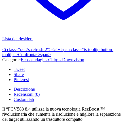
Lista dei desideri
<i class="pe-7s-refresh-2"></i><span class="ts-tooltip button-
tooltip">Confronta</span>
Categorie:
Ecoscandagli - Chirp - Downvision
Tweet
Share
Pinterest
Descrizione
Recensioni (0)
Custom tab
Il “FCV588 8.4 utilizza la nuova tecnologia RezBoost ™
rivoluzionaria che aumenta la risoluzione e migliora la separazione
dei target utilizzando un trasduttore compatto.