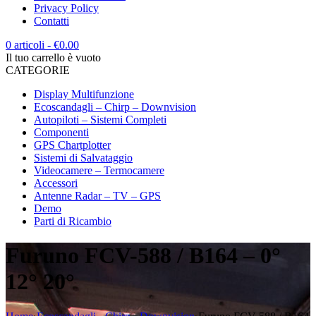
Privacy Policy
Contatti
0 articoli
-
€
0.00
Il tuo carrello è vuoto
CATEGORIE
Display Multifunzione
Ecoscandagli – Chirp – Downvision
Autopiloti – Sistemi Completi
Componenti
GPS Chartplotter
Sistemi di Salvataggio
Videocamere – Termocamere
Accessori
Antenne Radar – TV – GPS
Demo
Parti di Ricambio
Furuno FCV-588 / B164 – 0°
12° 20°