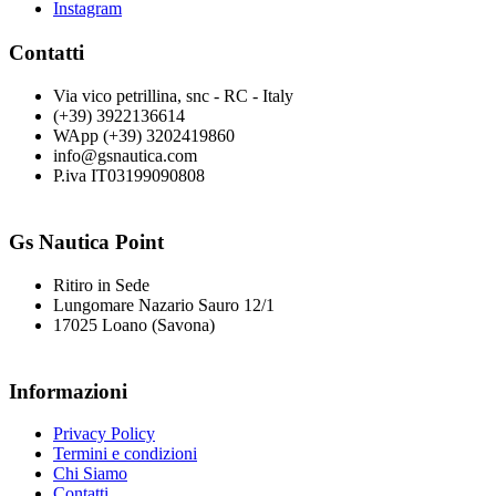
Instagram
Contatti
Via vico petrillina, snc - RC - Italy
(+39) 3922136614
WApp (+39) 3202419860
info@gsnautica.com
P.iva IT03199090808
Gs Nautica Point
Ritiro in Sede
Lungomare Nazario Sauro 12/1
17025 Loano (Savona)
Informazioni
Privacy Policy
Termini e condizioni
Chi Siamo
Contatti