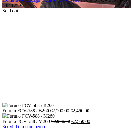
Home
›
Ecoscandagli - Chirp - Downvision
›
Furuno FCV-588 / B164
– 0° 12° 20°
Sold out
Il
Il
Furuno FCV-588 / B260
€
2,500.00
€
2,490.00
prezzo
prezzo
originale
Il
attuale
Il
Furuno FCV-588 / M260
€
2,900.00
€
2,560.00
era:
prezzo
è:
prezzo
Scrivi il tuo commento
€2,500.00.
originale
€2,490.00.
attuale