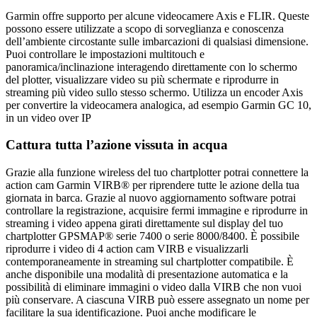
Garmin offre supporto per alcune videocamere Axis e FLIR. Queste
possono essere utilizzate a scopo di sorveglianza e conoscenza
dell’ambiente circostante sulle imbarcazioni di qualsiasi dimensione.
Puoi controllare le impostazioni multitouch e
panoramica/inclinazione interagendo direttamente con lo schermo
del plotter, visualizzare video su più schermate e riprodurre in
streaming più video sullo stesso schermo. Utilizza un encoder Axis
per convertire la videocamera analogica, ad esempio Garmin GC 10,
in un video over IP
Cattura tutta l’azione vissuta in acqua
Grazie alla funzione wireless del tuo chartplotter potrai connettere la
action cam Garmin VIRB® per riprendere tutte le azione della tua
giornata in barca. Grazie al nuovo aggiornamento software potrai
controllare la registrazione, acquisire fermi immagine e riprodurre in
streaming i video appena girati direttamente sul display del tuo
chartplotter GPSMAP® serie 7400 o serie 8000/8400. È possibile
riprodurre i video di 4 action cam VIRB e visualizzarli
contemporaneamente in streaming sul chartplotter compatibile. È
anche disponibile una modalità di presentazione automatica e la
possibilità di eliminare immagini o video dalla VIRB che non vuoi
più conservare. A ciascuna VIRB può essere assegnato un nome per
facilitare la sua identificazione. Puoi anche modificare le