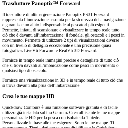
Trasduttore Panoptix™ Forward
Il trasduttore di ultima generazione Panoptix PS31 Forward
rappresenta l’innovazione assoluta per la sicurezza della navigazione
e garantisce un aiuto indispensabile ai pescatori più esigenti.
Permette, infatti, di scansionare e visualizzare in tempo reale tutto
ciò che è davanti all’imbarcazione: il fondale, gli ostacoli e i pesci in
movimento. Permette di utilizzare 2 tipi di visualizzazioni diverse
con un livello di dettaglio eccezionale e una precisione quasi
fotografica: LiveVü Forward e RealVü 3D Forward.
Fornisce in tempo reale immagini precise e dettagliate di tutto ciò
che si trova davanti all’imbarcazione come pesci in movimento o
qualsiasi tipo di ostacolo.
Fornisce una visualizzazione in 3D e in tempo reale di tutto ciò che
si trova davanti alla prua dell’imbarcazione.
Crea le tue mappe HD
Quickdraw Contours è una funzione software gratuita e di facile
utilizzo già installata sul tuo Garmin. Crea all’istante le tue mappe
personalizzate HD per la pesca con isobate da 1 piede.
Personalizzale in base alle tue esigenze. Sono le tue mappe. Ti
appartengono. Tieni i dati per te o condividili con la Quickdraw