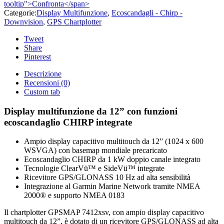
tooltip">Confronta</span>
Categorie:
Display Multifunzione
,
Ecoscandagli - Chirp -
Downvision
,
GPS Chartplotter
Tweet
Share
Pinterest
Descrizione
Recensioni (0)
Custom tab
Display multifunzione da 12” con funzioni
ecoscandaglio CHIRP integrate
Ampio display capacitivo multitouch da 12” (1024 x 600
WSVGA) con basemap mondiale precaricato
Ecoscandaglio CHIRP da 1 kW doppio canale integrato
Tecnologie ClearVü™ e SideVü™ integrate
Ricevitore GPS/GLONASS 10 Hz ad alta sensibilità
Integrazione al Garmin Marine Network tramite NMEA
2000® e supporto NMEA 0183
Il chartplotter GPSMAP 7412xsv, con ampio display capacitivo
multitouch da 12”, è dotato di un ricevitore GPS/GLONASS ad alta