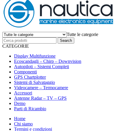
Tutte le categorie
CATEGORIE
Display Multifunzione
Ecoscandagli – Chirp – Downvision
Autopiloti – Sistemi Completi
Componenti
GPS Chartplotter
Sistemi di Salvataggio
Videocamere – Termocamere
Accessori
Antenne Radar – TV – GPS
Demo
Parti di Ricambio
Home
Chi siamo
Termini e condizioni