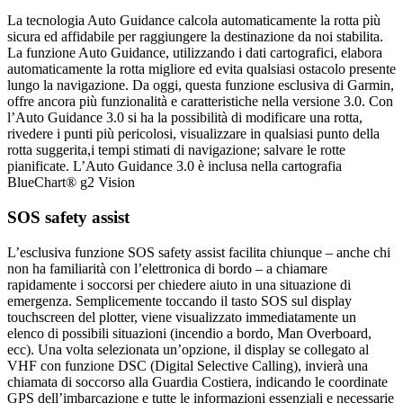
La tecnologia Auto Guidance calcola automaticamente la rotta più
sicura ed affidabile per raggiungere la destinazione da noi stabilita.
La funzione Auto Guidance, utilizzando i dati cartografici, elabora
automaticamente la rotta migliore ed evita qualsiasi ostacolo presente
lungo la navigazione. Da oggi, questa funzione esclusiva di Garmin,
offre ancora più funzionalità e caratteristiche nella versione 3.0. Con
l’Auto Guidance 3.0 si ha la possibilità di modificare una rotta,
rivedere i punti più pericolosi, visualizzare in qualsiasi punto della
rotta suggerita,i tempi stimati di navigazione; salvare le rotte
pianificate. L’Auto Guidance 3.0 è inclusa nella cartografia
BlueChart® g2 Vision
SOS safety assist
L’esclusiva funzione SOS safety assist facilita chiunque – anche chi
non ha familiarità con l’elettronica di bordo – a chiamare
rapidamente i soccorsi per chiedere aiuto in una situazione di
emergenza. Semplicemente toccando il tasto SOS sul display
touchscreen del plotter, viene visualizzato immediatamente un
elenco di possibili situazioni (incendio a bordo, Man Overboard,
ecc). Una volta selezionata un’opzione, il display se collegato al
VHF con funzione DSC (Digital Selective Calling), invierà una
chiamata di soccorso alla Guardia Costiera, indicando le coordinate
GPS dell’imbarcazione e tutte le informazioni essenziali e necessarie