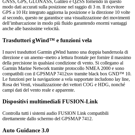
GNSS, GPS, GLONASS, Galileo e QZSS fornendo in questo
modo dati accurati sulla posizione nel raggio di 3 m. Il ricevitore
GPS a 10 Hz integrato aggiorna la posizione e la direzione 10 volte
al secondo, questo ne garantisce una visualizzazione dei movimenti
dell’imbarcazione in modo più fluido garantendo enormi vantaggi
anche alle bassissime velocità.
Trasduttori gWind™ e funzioni vela
I nuovi trasduttori Garmin gWind hanno una doppia banderuola di
direzione e un anemo¬metro a lettura frontale per fornire il massimo
della precisione in qualsiasi condizione di vento. Si collegano al
Garmin Marine Network tramite protocollo NMEA 2000 e sono
compatibili con il GPSMAP 7412xsv tramite black box GND™ 10.
Le funzioni per la navigazione a vela supportate includono lay line,
Rosa dei Venti, visualizzazione dei vettori COG e HDG, nonché
campi dati del vento reale e apparente.
Dispositivi multimediali FUSION-Link
Controlla tutti i sistemi audio FUSION Link compatibili
direttamente dallo schermo del GPSMAP 7412.
Auto Guidance 3.0