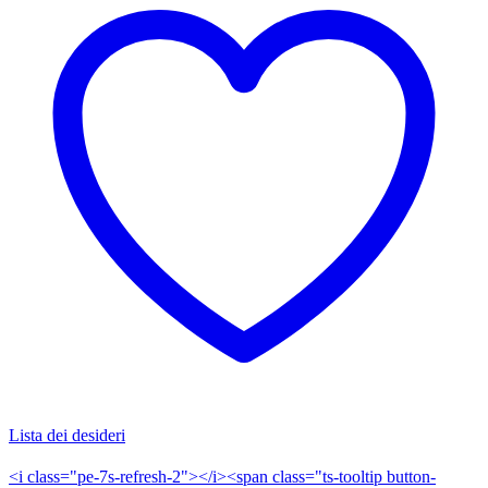
Lista dei desideri
<i class="pe-7s-refresh-2"></i><span class="ts-tooltip button-