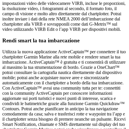
impostazioni video delle videocamere VIRB, incluse le proporzioni,
la risoluzione video, i fotogrammi al secondo, il formato foto, il
campo di visione e molto altro direttamente dal chartplotter. Potrai
inoltre inviare i dati della rete NMEA 2000 dell’imbarcazione dal
chartplotter alla VIRB e sovrapponili come dati G-Metrix™ sul
video utilizzando VIRB Edit o l’app VIRB per dispositivi mobili.
Rendi smart la tua imbarcazione
Utilizza la nuova applicazione ActiveCaptain™ per connettere il tuo
chartplotter Garmin Marine alla rete mobile e rendere smart la tua
imbarcazione. ActiveCaptain™ è gratuita e ti consentirà di utilizzare
al massimo la tua strumentazione di bordo. Grazie a OneChart™
potrai consultare la cartografia nautica direttamente dal dispositivo
mobile; potrai anche acquistare nuove aree e sincronizzarle
automaticamente con il chartplotter a bordo della tua imbarcazione.
Con ActiveCaptain™ avrai una community tutta per te: connettiti
con la community ActiveCaptain per conoscere informazioni
aggiornate sui porti turistici e nuovi punti di interesse, scarica e
condividi le batimetriche grazie alla funzione Garmin Quickdraw™
Contours. Potrai anche pianificare in anticipo la tua navigazione
comodamente da casa; salva e trasferisci rotte e waypoint tra l’app e
il chartplotter senza bisogno di premere neanche un pulsante. Ricevi
Smart Notification, chiamate e SMS direttamente sul display del tuo