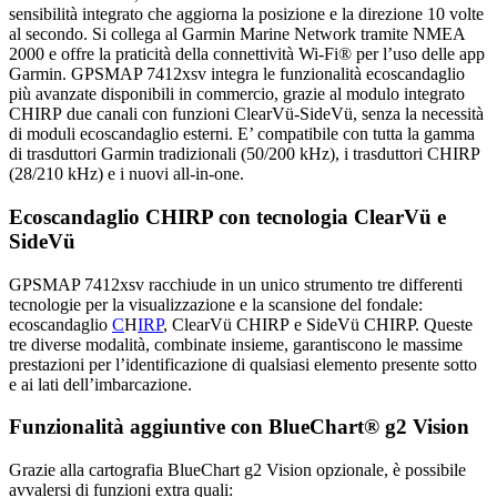
sensibilità integrato che aggiorna la posizione e la direzione 10 volte
al secondo. Si collega al Garmin Marine Network tramite NMEA
2000 e offre la praticità della connettività Wi-Fi® per l’uso delle app
Garmin. GPSMAP 7412xsv integra le funzionalità ecoscandaglio
più avanzate disponibili in commercio, grazie al modulo integrato
CHIRP due canali con funzioni ClearVü-SideVü, senza la necessità
di moduli ecoscandaglio esterni. E’ compatibile con tutta la gamma
di trasduttori Garmin tradizionali (50/200 kHz), i trasduttori CHIRP
(28/210 kHz) e i nuovi all-in-one.
Ecoscandaglio CHIRP con tecnologia ClearVü e
SideVü
GPSMAP 7412xsv racchiude in un unico strumento tre differenti
tecnologie per la visualizzazione e la scansione del fondale:
ecoscandaglio
C
H
IRP
, ClearVü CHIRP e SideVü CHIRP. Queste
tre diverse modalità, combinate insieme, garantiscono le massime
prestazioni per l’identificazione di qualsiasi elemento presente sotto
e ai lati dell’imbarcazione.
Funzionalità aggiuntive con BlueChart® g2 Vision
Grazie alla cartografia BlueChart g2 Vision opzionale, è possibile
avvalersi di funzioni extra quali: