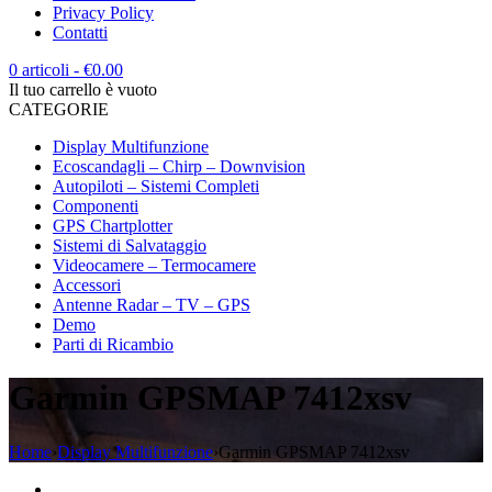
Privacy Policy
Contatti
0 articoli
-
€
0.00
Il tuo carrello è vuoto
CATEGORIE
Display Multifunzione
Ecoscandagli – Chirp – Downvision
Autopiloti – Sistemi Completi
Componenti
GPS Chartplotter
Sistemi di Salvataggio
Videocamere – Termocamere
Accessori
Antenne Radar – TV – GPS
Demo
Parti di Ricambio
Garmin GPSMAP 7412xsv
Home
›
Display Multifunzione
›
Garmin GPSMAP 7412xsv