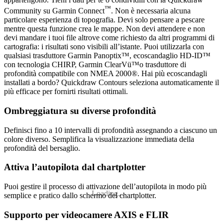
™
Community su Garmin Connect
. Non è necessaria alcuna
particolare esperienza di topografia. Devi solo pensare a pescare
mentre questa funzione crea le mappe. Non devi attendere e non
devi mandare i tuoi file altrove come richiesto da altri programmi di
cartografia: i risultati sono visibili all’istante. Puoi utilizzarla con
qualsiasi trasduttore Garmin Panoptix™, ecoscandaglio HD-ID™
con tecnologia CHIRP, Garmin ClearVü™o trasduttore di
profondità compatibile con NMEA 2000®. Hai più ecoscandagli
installati a bordo? Quickdraw Contours seleziona automaticamente il
più efficace per fornirti risultati ottimali.
Ombreggiatura su diverse profondità
Definisci fino a 10 intervalli di profondità assegnando a ciascuno un
colore diverso. Semplifica la visualizzazione immediata della
profondità del bersaglio.
Attiva l’autopilota dal chartplotter
Puoi gestire il processo di attivazione dell’autopilota in modo più
Loading...
semplice e pratico dallo schermo del chartplotter.
Supporto per videocamere AXIS e FLIR