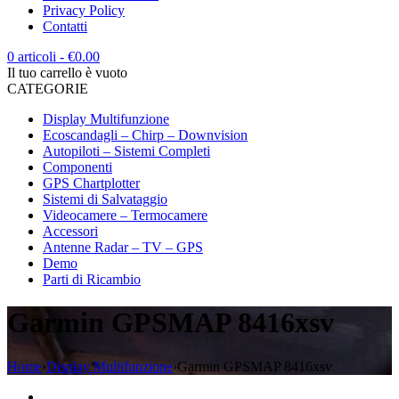
Privacy Policy
Contatti
0 articoli
-
€
0.00
Il tuo carrello è vuoto
CATEGORIE
Display Multifunzione
Ecoscandagli – Chirp – Downvision
Autopiloti – Sistemi Completi
Componenti
GPS Chartplotter
Sistemi di Salvataggio
Videocamere – Termocamere
Accessori
Antenne Radar – TV – GPS
Demo
Parti di Ricambio
Garmin GPSMAP 8416xsv
Home
›
Display Multifunzione
›
Garmin GPSMAP 8416xsv