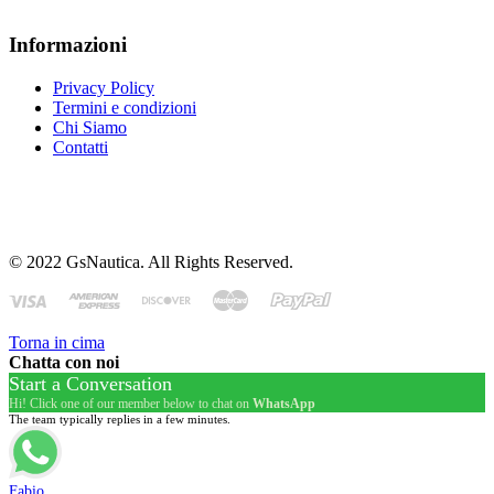
Informazioni
Privacy Policy
Termini e condizioni
Chi Siamo
Contatti
© 2022 GsNautica. All Rights Reserved.
Torna in cima
Chatta con noi
Start a Conversation
Hi! Click one of our member below to chat on
WhatsApp
The team typically replies in a few minutes.
Fabio