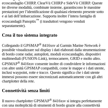
ecoscandaglio CHIRP, ClearVü CHIRP e SideVü CHIRP. Queste
tre diverse modalità, combinate insieme, garantiscono le massime
prestazioni per l’identificazione di qualsiasi elemento presente sotto
e ai lati dell’imbarcazione. Supporta inoltre l’intera famiglia di
™
ecoscandagli Panoptix
(i trasduttori vengono venduti
separatamente).
Crea il tuo sistema integrato
®
Collegando il GPSMAP
8416xsv al Garmin Marine Network è
possibile visualizzare sul display i dati elaborati dalla strumentazione
di bordo come radar, autopiloti, moduli ecoscandaglio, dispositivi
multimediali (FUSION-Link), termocamere, GRID e molto altro.
®
GPSMAP
8416xsv consente inoltre di condividere le informazioni
con altre unità GPSMAP compatibili, come le mappe e i dati utente,
inclusi waypoint, rotte e tracce. Questo significa che i dati utente
immessi possono essere sincronizzati automaticamente con gli altri
chartplotter della rete.
Connettività senza limiti
®
Il nuovo chartplotter GPSMAP
8416xsv si integra perfettamente
con una molteplicità di strumenti di bordo grazie alla connettività