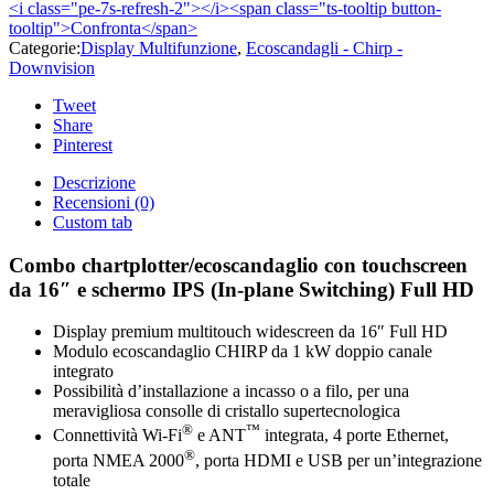
<i class="pe-7s-refresh-2"></i><span class="ts-tooltip button-
tooltip">Confronta</span>
Categorie:
Display Multifunzione
,
Ecoscandagli - Chirp -
Downvision
Tweet
Share
Pinterest
Descrizione
Recensioni (0)
Custom tab
Combo chartplotter/ecoscandaglio con touchscreen
da 16″ e schermo IPS (In-plane Switching) Full HD
Display premium multitouch widescreen da 16″ Full HD
Modulo ecoscandaglio CHIRP da 1 kW doppio canale
integrato
Possibilità d’installazione a incasso o a filo, per una
meravigliosa consolle di cristallo supertecnologica
®
™
Connettività Wi-Fi
e ANT
integrata, 4 porte Ethernet,
®
porta NMEA 2000
, porta HDMI e USB per un’integrazione
totale