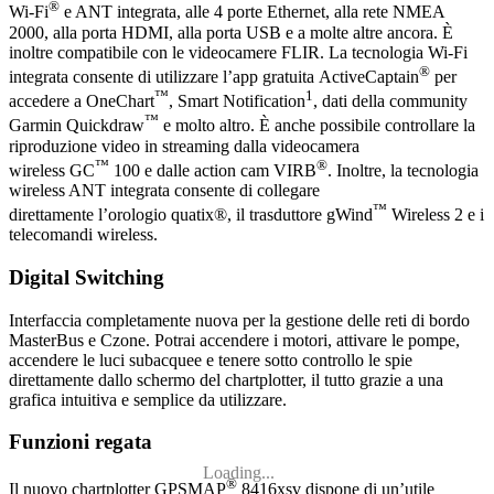
®
Wi-Fi
e ANT integrata, alle 4 porte Ethernet, alla rete NMEA
2000, alla porta HDMI, alla porta USB e a molte altre ancora. È
inoltre compatibile con le videocamere FLIR. La tecnologia Wi-Fi
®
integrata consente di utilizzare l’app gratuita ActiveCaptain
per
™
1
accedere a OneChart
, Smart Notification
, dati della community
™
Garmin Quickdraw
e molto altro. È anche possibile controllare la
riproduzione video in streaming dalla videocamera
™
®
wireless GC
100 e dalle action cam VIRB
. Inoltre, la tecnologia
wireless ANT integrata consente di collegare
™
direttamente l’orologio quatix®, il trasduttore gWind
Wireless 2 e i
telecomandi wireless.
Digital Switching
Interfaccia completamente nuova per la gestione delle reti di bordo
MasterBus e Czone. Potrai accendere i motori, attivare le pompe,
accendere le luci subacquee e tenere sotto controllo le spie
direttamente dallo schermo del chartplotter, il tutto grazie a una
grafica intuitiva e semplice da utilizzare.
Funzioni regata
Loading...
®
Il nuovo chartplotter GPSMAP
8416xsv dispone di un’utile