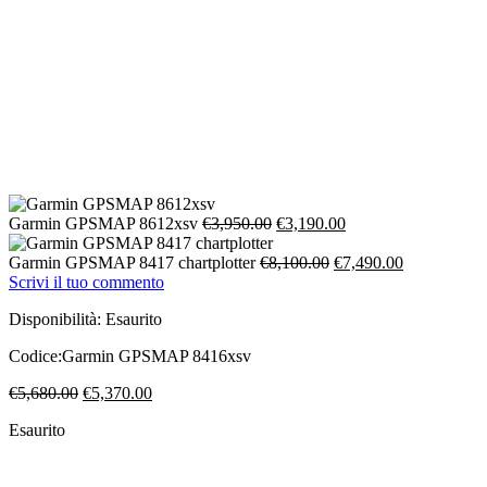
Il
Il
Garmin GPSMAP 8612xsv
€
3,950.00
€
3,190.00
prezzo
prezzo
originale
Il
attuale
Il
Garmin GPSMAP 8417 chartplotter
€
8,100.00
€
7,490.00
era:
prezzo
è:
prezzo
Scrivi il tuo commento
€3,950.00.
originale
€3,190.00.
attuale
Disponibilità:
Esaurito
era:
è:
€8,100.00.
€7,490.00.
Codice:
Garmin GPSMAP 8416xsv
Il
Il
€
5,680.00
€
5,370.00
prezzo
prezzo
Esaurito
originale
attuale
era:
è:
€5,680.00.
€5,370.00.