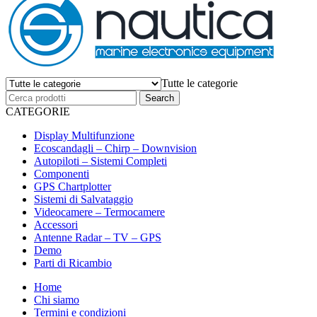
Tutte le categorie
CATEGORIE
Display Multifunzione
Ecoscandagli – Chirp – Downvision
Autopiloti – Sistemi Completi
Componenti
GPS Chartplotter
Sistemi di Salvataggio
Videocamere – Termocamere
Accessori
Antenne Radar – TV – GPS
Demo
Parti di Ricambio
Home
Chi siamo
Termini e condizioni