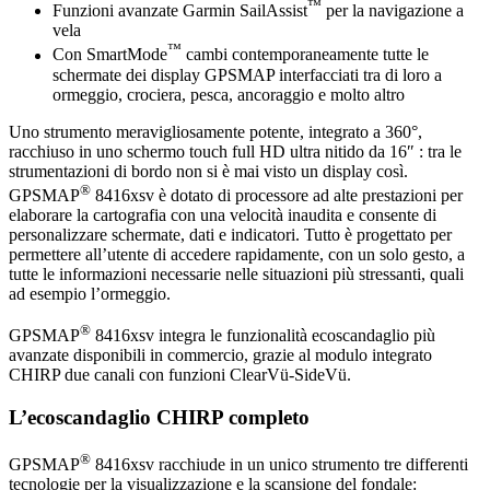
™
Funzioni avanzate Garmin SailAssist
per la navigazione a
vela
™
Con SmartMode
cambi contemporaneamente tutte le
schermate dei display GPSMAP interfacciati tra di loro a
ormeggio, crociera, pesca, ancoraggio e molto altro
Uno strumento meravigliosamente potente, integrato a 360°,
racchiuso in uno schermo touch full HD ultra nitido da 16″ : tra le
strumentazioni di bordo non si è mai visto un display così.
®
GPSMAP
8416xsv è dotato di processore ad alte prestazioni per
elaborare la cartografia con una velocità inaudita e consente di
personalizzare schermate, dati e indicatori. Tutto è progettato per
permettere all’utente di accedere rapidamente, con un solo gesto, a
tutte le informazioni necessarie nelle situazioni più stressanti, quali
ad esempio l’ormeggio.
®
GPSMAP
8416xsv integra le funzionalità ecoscandaglio più
avanzate disponibili in commercio, grazie al modulo integrato
CHIRP due canali con funzioni ClearVü-SideVü.
L’ecoscandaglio CHIRP completo
®
GPSMAP
8416xsv racchiude in un unico strumento tre differenti
tecnologie per la visualizzazione e la scansione del fondale: