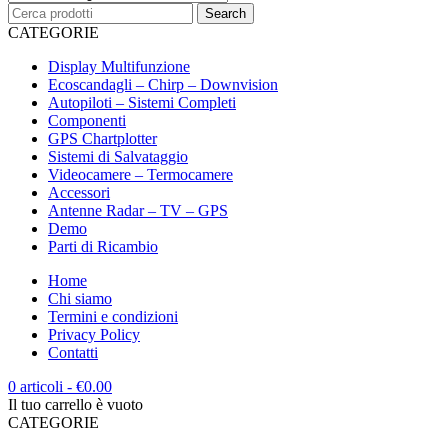
CATEGORIE
Display Multifunzione
Ecoscandagli – Chirp – Downvision
Autopiloti – Sistemi Completi
Componenti
GPS Chartplotter
Sistemi di Salvataggio
Videocamere – Termocamere
Accessori
Antenne Radar – TV – GPS
Demo
Parti di Ricambio
Home
Chi siamo
Termini e condizioni
Privacy Policy
Contatti
0 articoli
-
€
0.00
Il tuo carrello è vuoto
CATEGORIE