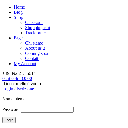
Home
Blog
Shop
Checkout
Shopping cart
Track order
Page
Chi siamo
About us 2
Coming soon
Contatti
My Account
+39 392 213 6614
0 articoli
-
€
0.00
Il tuo carrello è vuoto
Login
/
Iscrizione
Nome utente
Password