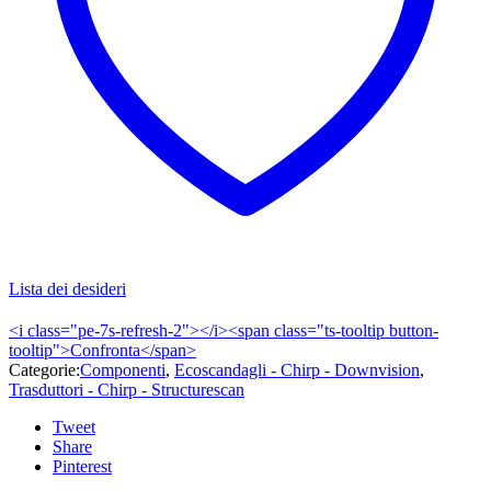
Lista dei desideri
<i class="pe-7s-refresh-2"></i><span class="ts-tooltip button-
tooltip">Confronta</span>
Categorie:
Componenti
,
Ecoscandagli - Chirp - Downvision
,
Trasduttori - Chirp - Structurescan
Tweet
Share
Pinterest