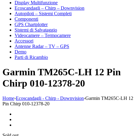
Display Multifunzione
Ecoscandagli – Chirp – Downvision
Autopiloti – Sistemi Completi
Componenti
GPS Chartplotter
Sistemi di Salvataggio
Videocamere – Termocamere
Accessori
Antenne Radar – TV – GPS
Demo
Parti di Ricambio
Garmin TM265C-LH 12 Pin
Chirp 010-12378-20
Home
›
Ecoscandagli - Chirp - Downvision
›
Garmin TM265C-LH 12
Pin Chirp 010-12378-20
Sold out