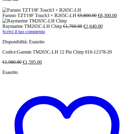
Il
Il
Furuno TZT19F Touch3 + B265C-LH
€
9,800.00
€
8,300.00
prezzo
prezzo
Il
originale
Il
attuale
Raymarine TM265C-LH Chirp
€
1,760.00
€
1,640.00
prezzo
era:
prezzo
è:
Scrivi il tuo commento
originale
€9,800.00.
attuale
€8,300.0
Disponibilità:
Esaurito
era:
è:
€1,760.00.
€1,640.00.
Codice:
Garmin TM265C-LH 12 Pin Chirp 010-12378-20
Il
Il
€
1,980.00
€
1,595.00
prezzo
prezzo
Esaurito
originale
attuale
era:
è:
€1,980.00.
€1,595.00.