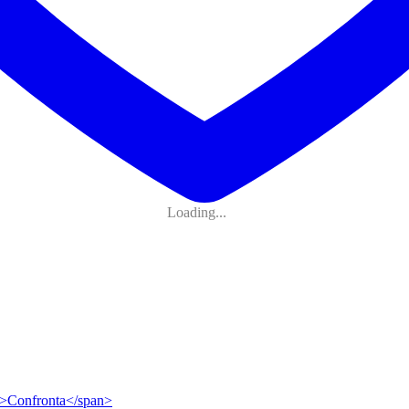
Loading...
ip">Confronta</span>