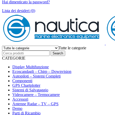
Hai dimenticato la password?
Lista dei desideri (0)
Tutte le categorie
CATEGORIE
Display Multifunzione
Ecoscandagli – Chirp – Downvision
Autopiloti – Sistemi Completi
Componenti
GPS Chartplotter
Sistemi di Salvataggio
Videocamere – Termocamere
Accessori
Antenne Radar – TV – GPS
Demo
Parti di Ricambio