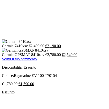
Il
Il
Garmin 7410xsv
€
2,400.00
€
2,190.00
prezzo
prezzo
originale
attuale
Il
Il
Garmin GPSMAP 8410xsv
€
2,780.00
€
2,540.00
era:
è:
prezzo
prezzo
Scrivi il tuo commento
€2,400.00.
€2,190.00.
originale
attuale
Disponibilità:
Esaurito
era:
è:
€2,780.00.
€2,540.00.
Codice:
Raymarine EV 100 T70154
Il
Il
€
1,780.00
€
1,590.00
prezzo
prezzo
Esaurito
originale
attuale
era:
è:
€1,780.00.
€1,590.00.