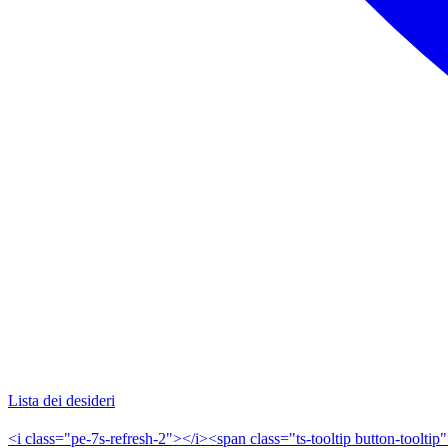
Lista dei desideri
<i class="pe-7s-refresh-2"></i><span class="ts-tooltip button-toolt