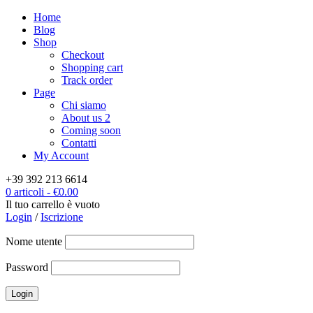
Home
Blog
Shop
Checkout
Shopping cart
Track order
Page
Chi siamo
About us 2
Coming soon
Contatti
My Account
+39 392 213 6614
0 articoli
-
€
0.00
Il tuo carrello è vuoto
Login
/
Iscrizione
Nome utente
Password