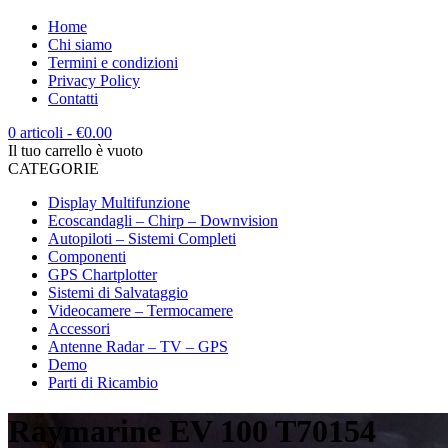
Home
Chi siamo
Termini e condizioni
Privacy Policy
Contatti
0 articoli
-
€
0.00
Il tuo carrello è vuoto
CATEGORIE
Display Multifunzione
Ecoscandagli – Chirp – Downvision
Autopiloti – Sistemi Completi
Componenti
GPS Chartplotter
Sistemi di Salvataggio
Videocamere – Termocamere
Accessori
Antenne Radar – TV – GPS
Demo
Parti di Ricambio
Raymarine EV 100 T70154