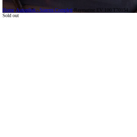
Home
›
Autopiloti - Sistemi Completi
›
Raymarine EV 100 T70154
Sold out