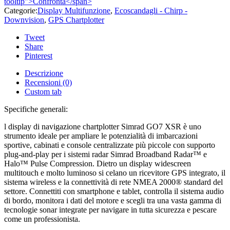
tooltip">Confronta</span>
Categorie:
Display Multifunzione
,
Ecoscandagli - Chirp -
Downvision
,
GPS Chartplotter
Tweet
Share
Pinterest
Descrizione
Recensioni (0)
Custom tab
Specifiche generali:
l display di navigazione chartplotter Simrad GO7 XSR è uno
strumento ideale per ampliare le potenzialità di imbarcazioni
sportive, cabinati e console centralizzate più piccole con supporto
plug-and-play per i sistemi radar Simrad Broadband Radar™ e
Halo™ Pulse Compression. Dietro un display widescreen
multitouch e molto luminoso si celano un ricevitore GPS integrato, il
sistema wireless e la connettività di rete NMEA 2000® standard del
settore. Connettiti con smartphone e tablet, controlla il sistema audio
di bordo, monitora i dati del motore e scegli tra una vasta gamma di
tecnologie sonar integrate per navigare in tutta sicurezza e pescare
come un professionista.