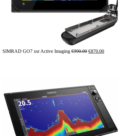
Il
Il
SIMRAD GO7 xsr Active Imaging
€
990.00
€
870.00
prezzo
prezzo
originale
attuale
era:
è:
€990.00.
€870.00.