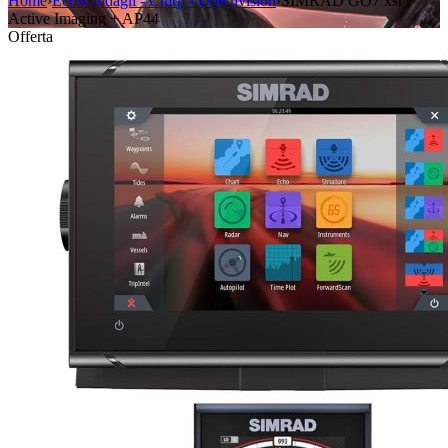
Home
›
Ecoscandagli - Chirp - Downvision
›
SIMRAD GO7 xsr
Active Imaging + AP44
Offerta