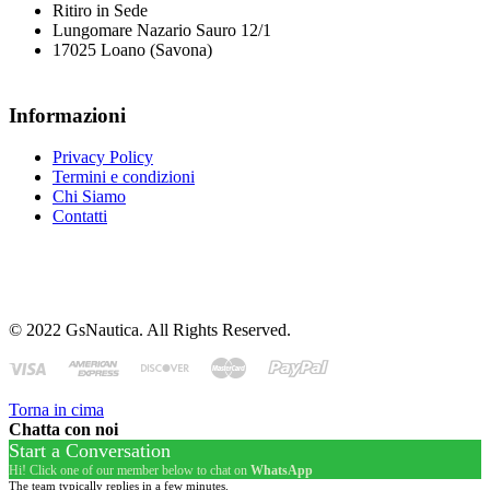
Ritiro in Sede
Lungomare Nazario Sauro 12/1
17025 Loano (Savona)
Informazioni
Privacy Policy
Termini e condizioni
Chi Siamo
Contatti
© 2022 GsNautica. All Rights Reserved.
Torna in cima
Chatta con noi
Start a Conversation
Hi! Click one of our member below to chat on
WhatsApp
The team typically replies in a few minutes.