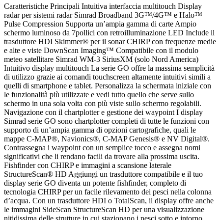
Caratteristiche Principali Intuitiva interfaccia multitouch Display
radar per sistemi radar Simrad Broadband 3G™/4G™ e Halo™
Pulse Compression Supporta un’ampia gamma di carte Ampio
schermo luminoso da 7pollici con retroilluminazione LED Include il
trasduttore HDI Skimmer® per il sonar CHIRP con frequenze medie
e alte e viste DownScan Imaging™ Compatibile con il modulo
meteo satellitare Simrad WM-3 SiriusXM (solo Nord America)
Intuitivo display multitouch La serie GO offre la massima semplicità
di utilizzo grazie ai comandi touchscreen altamente intuitivi simili a
quelli di smartphone e tablet. Personalizza la schermata iniziale con
le funzionalità più utilizzate e vedi tutto quello che serve sullo
schermo in una sola volta con più viste sullo schermo regolabili.
Navigazione con il chartplotter e gestione dei waypoint I display
Simrad serie GO sono chartplotter completi di tutte le funzioni con
supporto di un’ampia gamma di opzioni cartografiche, quali le
mappe C-MAP®, Navionics®, C-MAP Genesis® e NV Digital®.
Contrassegna i waypoint con un semplice tocco e assegna nomi
significativi che li rendano facili da trovare alla prossima uscita.
Fishfinder con CHIRP e immagini a scansione laterale
StructureScan® HD Aggiungi un trasduttore compatibile e il tuo
display serie GO diventa un potente fishfinder, completo di
tecnologia CHIRP per un facile rilevamento dei pesci nella colonna
d’acqua. Con un trasduttore HDI o TotalScan, il display offre anche
le immagini SideScan StructureScan HD per una visualizzazione
nitidissima delle strutture in cui stazionano i pesci sotto e intorno