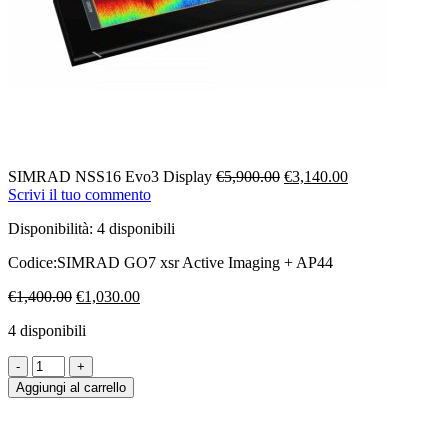
Il
Il
SIMRAD NSS16 Evo3 Display
€
5,900.00
€
3,140.00
prezzo
prezzo
Scrivi il tuo commento
originale
attuale
Disponibilità:
4 disponibili
era:
è:
€5,900.00.
€3,140.00.
Codice:
SIMRAD GO7 xsr Active Imaging + AP44
Il
Il
€
1,400.00
€
1,030.00
prezzo
prezzo
4 disponibili
originale
attuale
era:
è:
€1,400.00.
€1,030.00.
Aggiungi al carrello