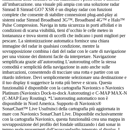
all’imbarcazione. una visuale più ampia con una soluzione radar
Simrad Il Simrad GO7 XSR è un display radar con funzioni
complete che consente di stabilire connessioni plug-and-play ai
sistemi radar Simrad Broadband 3G™, Broadband 4G™ e Halo™
Pulse Compression. Naviga in tutta sicurezza in porti affollati e in
condizioni di scarsa visibilità, tieni d’occhio le celle meteo in
lontananza e trova stormi di uccelli che indicano i punti migliori per
pescare. La sintonizzazione automatica fornisce una chiara
immagine del radar in qualsiasi condizione, mentre la
sovrapposizione combina i dati del radar con le carte di navigazione
per una visione dei dintorni facile da interpretare. Navigazione
semplificata grazie all’autorouting L’autorouting offre la stessa
comodità e semplicità della navigazione in auto anche sulle
imbarcazioni, consentendo di tracciare una rotta e partire con un
ritardo inferiore. Devi semplicemente selezionare una destinazione e
il tuo display ti suggerisce la rotta più breve e sicura. Questa
funzionalità è disponibile con la cartografia Navionics o Navionics
Platinum (Navionics Dock-to-dock Autorouting) e C-MAP MAX-N
(C-MAP Easy Routing). *L’autorouting automatico non è
disponibile in Nord America. Supporto di Navionics®
SonarChart™ Live Usufruisci della cartografia più aggiornata in
mare con Navionics SonarChart Live. Disponibile esclusivamente
con la cartografia Navionics, questa funzionalità crea una mappa in
sovrapposizione del profilo del fondale utilizzando i dati sonar in
tempo reale provenienti dall’ecoscandaglio integrato al display. I