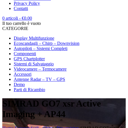
Privacy Policy
Contatti
0 articoli
-
€
0.00
Il tuo carrello è vuoto
CATEGORIE
Display Multifunzione
Ecoscandagli – Chirp – Downvision
Autopiloti – Sistemi Completi
Componenti
GPS Chartplotter
Sistemi di Salvataggio
Videocamere – Termocamere
Accessori
Antenne Radar – TV – GPS
Demo
Parti di Ricambio
SIMRAD GO7 xsr Active
Imaging + AP44