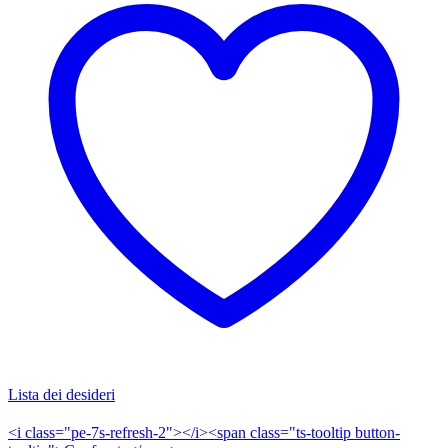
Lista dei desideri
<i class="pe-7s-refresh-2"></i><span class="ts-tooltip button-