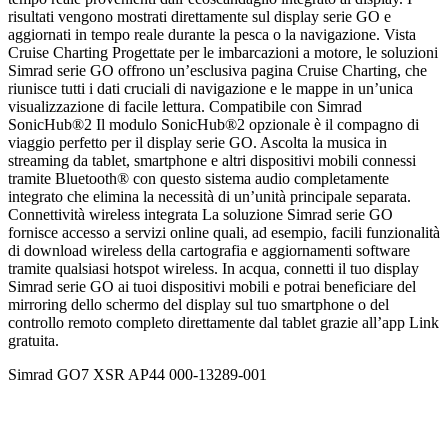
risultati vengono mostrati direttamente sul display serie GO e
aggiornati in tempo reale durante la pesca o la navigazione. Vista
Cruise Charting Progettate per le imbarcazioni a motore, le soluzioni
Simrad serie GO offrono un’esclusiva pagina Cruise Charting, che
riunisce tutti i dati cruciali di navigazione e le mappe in un’unica
visualizzazione di facile lettura. Compatibile con Simrad
SonicHub®2 Il modulo SonicHub®2 opzionale è il compagno di
viaggio perfetto per il display serie GO. Ascolta la musica in
streaming da tablet, smartphone e altri dispositivi mobili connessi
tramite Bluetooth® con questo sistema audio completamente
integrato che elimina la necessità di un’unità principale separata.
Connettività wireless integrata La soluzione Simrad serie GO
fornisce accesso a servizi online quali, ad esempio, facili funzionalità
di download wireless della cartografia e aggiornamenti software
tramite qualsiasi hotspot wireless. In acqua, connetti il tuo display
Simrad serie GO ai tuoi dispositivi mobili e potrai beneficiare del
mirroring dello schermo del display sul tuo smartphone o del
controllo remoto completo direttamente dal tablet grazie all’app Link
gratuita.
Simrad GO7 XSR AP44 000-13289-001