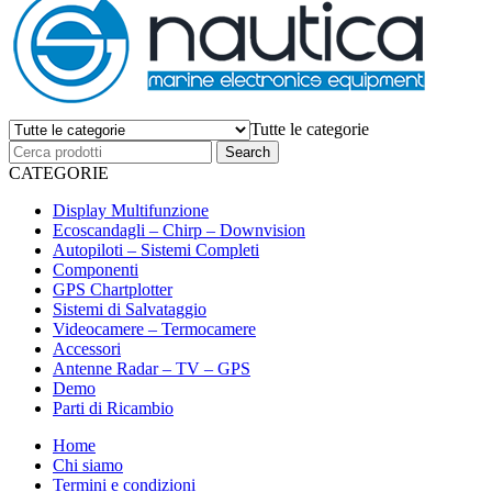
Tutte le categorie
CATEGORIE
Display Multifunzione
Ecoscandagli – Chirp – Downvision
Autopiloti – Sistemi Completi
Componenti
GPS Chartplotter
Sistemi di Salvataggio
Videocamere – Termocamere
Accessori
Antenne Radar – TV – GPS
Demo
Parti di Ricambio
Home
Chi siamo
Termini e condizioni