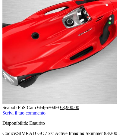
Il
Il
Seabob F5S Cam
€
14,570.00
€
8,900.00
prezzo
prezzo
Scrivi il tuo commento
originale
attuale
Disponibilità:
Esaurito
era:
è:
€14,570.00.
€8,900.00.
Codice:
SIMRAD GO7 xsr Active Imaging Skimmer 83/200 -