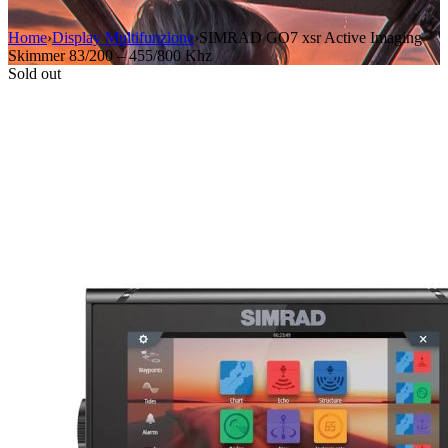
Home
›
Display Multifunzione
›
SIMRAD GO7 xsr Active Imaging
Skimmer 83/200 – 455/800 Khz
Sold out