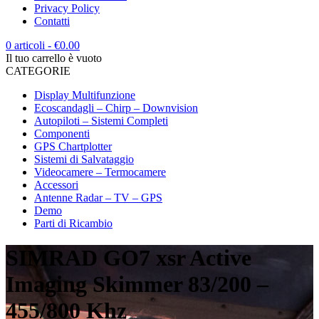
Privacy Policy
Contatti
0 articoli
-
€
0.00
Il tuo carrello è vuoto
CATEGORIE
Display Multifunzione
Ecoscandagli – Chirp – Downvision
Autopiloti – Sistemi Completi
Componenti
GPS Chartplotter
Sistemi di Salvataggio
Videocamere – Termocamere
Accessori
Antenne Radar – TV – GPS
Demo
Parti di Ricambio
SIMRAD GO7 xsr Active
Imaging Skimmer 83/200 –
455/800 Khz