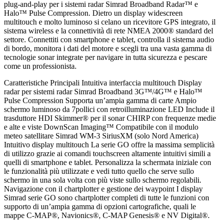
plug-and-play per i sistemi radar Simrad Broadband Radar™ e
Halo™ Pulse Compression. Dietro un display widescreen
multitouch e molto luminoso si celano un ricevitore GPS integrato, il
sistema wireless e la connettività di rete NMEA 2000® standard del
settore. Connettiti con smartphone e tablet, controlla il sistema audio
di bordo, monitora i dati del motore e scegli tra una vasta gamma di
tecnologie sonar integrate per navigare in tutta sicurezza e pescare
come un professionista.
Caratteristiche Principali Intuitiva interfaccia multitouch Display
radar per sistemi radar Simrad Broadband 3G™/4G™ e Halo™
Pulse Compression Supporta un’ampia gamma di carte Ampio
schermo luminoso da 7pollici con retroilluminazione LED Include il
trasduttore HDI Skimmer® per il sonar CHIRP con frequenze medie
e alte e viste DownScan Imaging™ Compatibile con il modulo
meteo satellitare Simrad WM-3 SiriusXM (solo Nord America)
Intuitivo display multitouch La serie GO offre la massima semplicità
di utilizzo grazie ai comandi touchscreen altamente intuitivi simili a
quelli di smartphone e tablet. Personalizza la schermata iniziale con
le funzionalità più utilizzate e vedi tutto quello che serve sullo
schermo in una sola volta con più viste sullo schermo regolabili.
Navigazione con il chartplotter e gestione dei waypoint I display
Simrad serie GO sono chartplotter completi di tutte le funzioni con
supporto di un’ampia gamma di opzioni cartografiche, quali le
mappe C-MAP®, Navionics®, C-MAP Genesis® e NV Digital®.