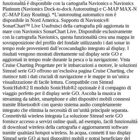
funzionalità è disponibile con la cartografia Navionics o Navionics
Platinum (Navionics Dock-to-dock Autorouting) e C-MAP MAX-N
(C-MAP Easy Routing). *L’autorouting automatico non è
disponibile in Nord America. Supporto di Navionics®
SonarChart™ Live Usufruisci della cartografia più aggiornata in
mare con Navionics SonarChart Live. Disponibile esclusivamente
con la cartografia Navionics, questa funzionalità crea una mappa in
sovrapposizione del profilo del fondale utilizzando i dati sonar in
tempo reale provenienti dall’ecoscandaglio integrato al display. I
risultati vengono mostrati direttamente sul display serie GO e
aggiornati in tempo reale durante la pesca o la navigazione. Vista
Cruise Charting Progettate per le imbarcazioni a motore, le soluzioni
Simrad serie GO offrono un’esclusiva pagina Cruise Charting, che
riunisce tutti i dati cruciali di navigazione e le mappe in un’unica
visualizzazione di facile lettura. Compatibile con Simrad
SonicHub®2 Il modulo SonicHub®2 opzionale è il compagno di
viaggio perfetto per il display serie GO. Ascolta la musica in
streaming da tablet, smartphone e altri dispositivi mobili connessi
tramite Bluetooth® con questo sistema audio completamente
integrato che elimina la necessità di un’unità principale separata.
Connettività wireless integrata La soluzione Simrad serie GO
fornisce accesso a servizi online quali, ad esempio, facili funzionalità
di download wireless della cartografia e aggiornamenti software
tramite qualsiasi hotspot wireless. In acqua, connetti il tuo display
Simrad serie GO ai tuoi dispositivi mobili e potrai beneficiare del