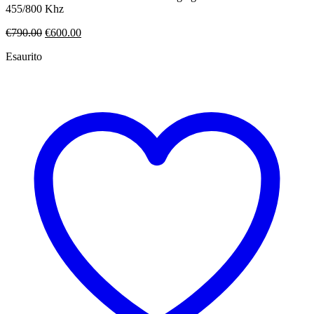
455/800 Khz
Il
Il
€
790.00
€
600.00
prezzo
prezzo
Esaurito
originale
attuale
era:
è:
€790.00.
€600.00.