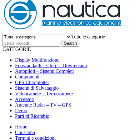
Tutte le categorie
CATEGORIE
Display Multifunzione
Ecoscandagli – Chirp – Downvision
Autopiloti – Sistemi Completi
Componenti
GPS Chartplotter
Sistemi di Salvataggio
Videocamere – Termocamere
Accessori
Antenne Radar – TV – GPS
Demo
Parti di Ricambio
Home
Chi siamo
Termini e condizioni