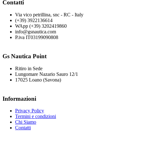
Contatti
Via vico petrillina, snc - RC - Italy
(+39) 3922136614
WApp (+39) 3202419860
info@gsnautica.com
P.iva IT03199090808
Gs Nautica Point
Ritiro in Sede
Lungomare Nazario Sauro 12/1
17025 Loano (Savona)
Informazioni
Privacy Policy
Termini e condizioni
Chi Siamo
Contatti