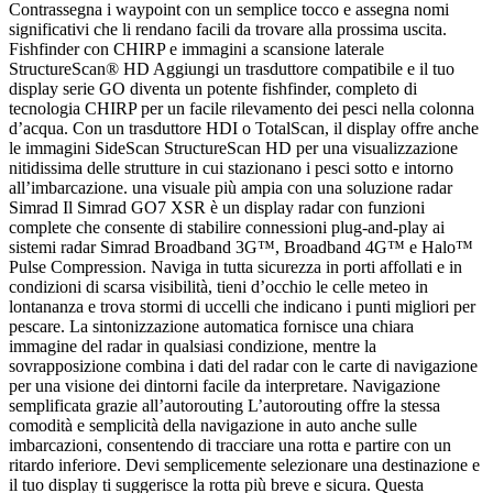
Contrassegna i waypoint con un semplice tocco e assegna nomi
significativi che li rendano facili da trovare alla prossima uscita.
Fishfinder con CHIRP e immagini a scansione laterale
StructureScan® HD Aggiungi un trasduttore compatibile e il tuo
display serie GO diventa un potente fishfinder, completo di
tecnologia CHIRP per un facile rilevamento dei pesci nella colonna
d’acqua. Con un trasduttore HDI o TotalScan, il display offre anche
le immagini SideScan StructureScan HD per una visualizzazione
nitidissima delle strutture in cui stazionano i pesci sotto e intorno
all’imbarcazione. una visuale più ampia con una soluzione radar
Simrad Il Simrad GO7 XSR è un display radar con funzioni
complete che consente di stabilire connessioni plug-and-play ai
sistemi radar Simrad Broadband 3G™, Broadband 4G™ e Halo™
Pulse Compression. Naviga in tutta sicurezza in porti affollati e in
condizioni di scarsa visibilità, tieni d’occhio le celle meteo in
lontananza e trova stormi di uccelli che indicano i punti migliori per
pescare. La sintonizzazione automatica fornisce una chiara
immagine del radar in qualsiasi condizione, mentre la
sovrapposizione combina i dati del radar con le carte di navigazione
per una visione dei dintorni facile da interpretare. Navigazione
semplificata grazie all’autorouting L’autorouting offre la stessa
comodità e semplicità della navigazione in auto anche sulle
imbarcazioni, consentendo di tracciare una rotta e partire con un
ritardo inferiore. Devi semplicemente selezionare una destinazione e
il tuo display ti suggerisce la rotta più breve e sicura. Questa