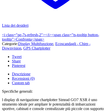
Lista dei desideri
<i class="pe-7s-refresh-2"></i><span class="ts-tooltip button-
tooltip">Confronta</span>
Categorie:
Display Multifunzione
,
Ecoscandagli - Chirp -
Downvision
,
GPS Chartplotter
Tweet
Share
Pinterest
Descrizione
Recensioni (0)
Custom tab
Specifiche generali:
l display di navigazione chartplotter Simrad GO7 XSR è uno
strumento ideale per ampliare le potenzialità di imbarcazioni
sportive, cabinati e console centralizzate più piccole con supporto