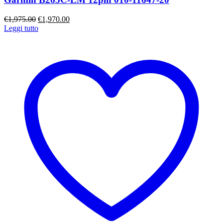
Il
Il
€
1,975.00
€
1,970.00
prezzo
prezzo
Leggi tutto
originale
attuale
era:
è:
€1,975.00.
€1,970.00.