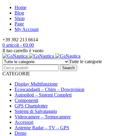
Home
Blog
Shop
Page
My Account
+39 392 213 6614
0 articoli
-
€
0.00
Il tuo carrello è vuoto
Tutte le categorie
CATEGORIE
Display Multifunzione
Ecoscandagli – Chirp – Downvision
Autopiloti – Sistemi Completi
Componenti
GPS Chartplotter
Sistemi di Salvataggio
Videocamere – Termocamere
Accessori
Antenne Radar – TV – GPS
Demo