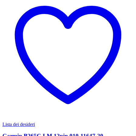
Lista dei desideri
Garmin B265C-LM 12pin 010-11647-20