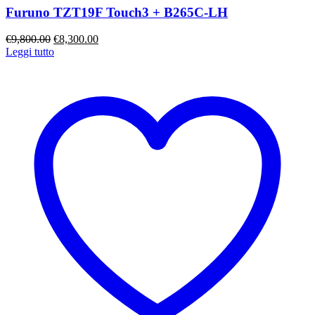
Furuno TZT19F Touch3 + B265C-LH
Il
Il
€
9,800.00
€
8,300.00
prezzo
prezzo
Leggi tutto
originale
attuale
era:
è:
€9,800.00.
€8,300.00.