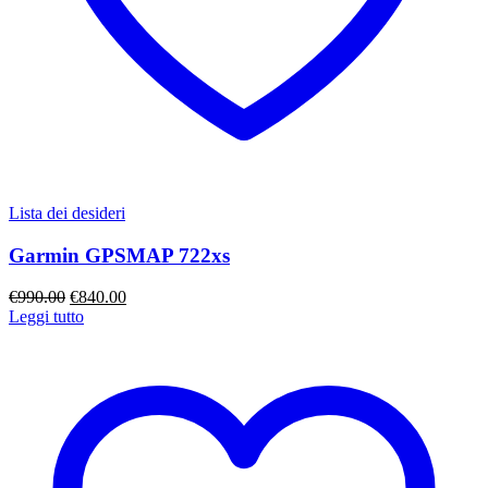
Lista dei desideri
Garmin GPSMAP 722xs
Il
Il
€
990.00
€
840.00
prezzo
prezzo
Leggi tutto
originale
attuale
era:
è:
€990.00.
€840.00.