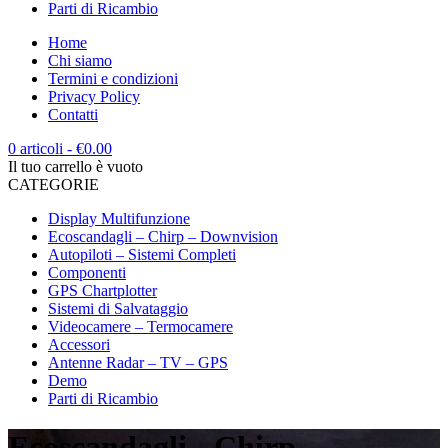
Parti di Ricambio
Home
Chi siamo
Termini e condizioni
Privacy Policy
Contatti
0 articoli
-
€
0.00
Il tuo carrello è vuoto
CATEGORIE
Display Multifunzione
Ecoscandagli – Chirp – Downvision
Autopiloti – Sistemi Completi
Componenti
GPS Chartplotter
Sistemi di Salvataggio
Videocamere – Termocamere
Accessori
Antenne Radar – TV – GPS
Demo
Parti di Ricambio
Ecoscandagli - Chirp -