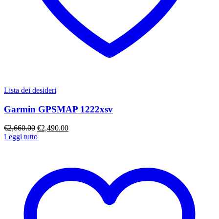
Lista dei desideri
Garmin GPSMAP 1222xsv
Il
Il
€
2,660.00
€
2,490.00
prezzo
prezzo
Leggi tutto
originale
attuale
era:
è:
€2,660.00.
€2,490.00.