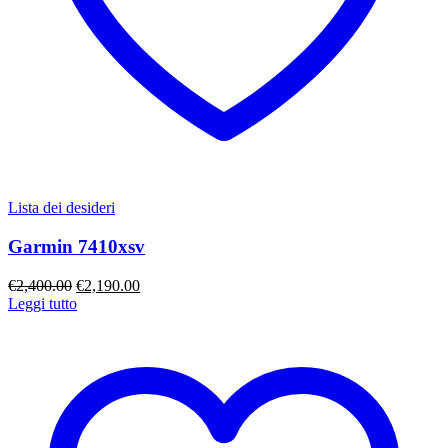
Lista dei desideri
Garmin 7410xsv
Il
Il
€
2,400.00
€
2,190.00
prezzo
prezzo
Leggi tutto
originale
attuale
era:
è:
€2,400.00.
€2,190.00.