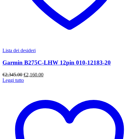
Lista dei desideri
Garmin B275C-LHW 12pin 010-12183-20
Il
Il
€
2,345.00
€
2,160.00
prezzo
prezzo
Leggi tutto
originale
attuale
era:
è:
€2,345.00.
€2,160.00.