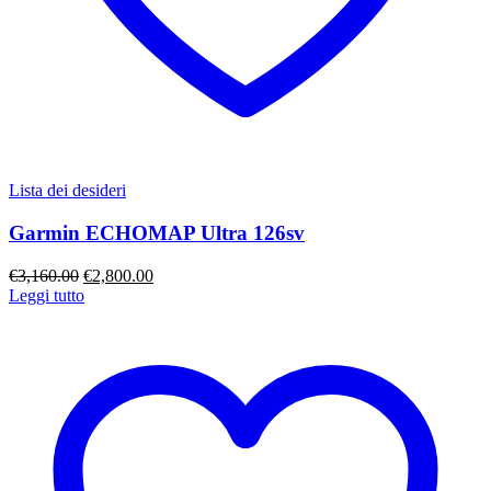
Lista dei desideri
Garmin ECHOMAP Ultra 126sv
Il
Il
€
3,160.00
€
2,800.00
prezzo
prezzo
Leggi tutto
originale
attuale
era:
è:
€3,160.00.
€2,800.00.