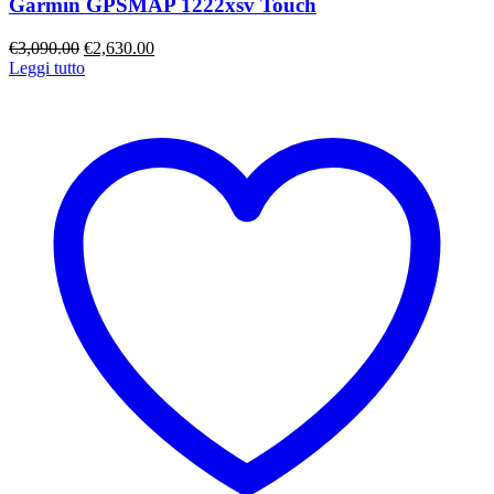
Garmin GPSMAP 1222xsv Touch
Il
Il
€
3,090.00
€
2,630.00
prezzo
prezzo
Leggi tutto
originale
attuale
era:
è:
€3,090.00.
€2,630.00.