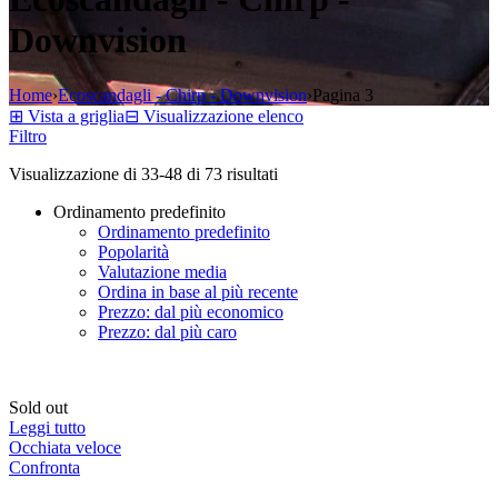
Downvision
Home
›
Ecoscandagli - Chirp - Downvision
›
Pagina 3
⊞
Vista a griglia
⊟
Visualizzazione elenco
Filtro
Visualizzazione di 33-48 di 73 risultati
Ordinamento predefinito
Ordinamento predefinito
Popolarità
Valutazione media
Ordina in base al più recente
Prezzo: dal più economico
Prezzo: dal più caro
Sold out
Leggi tutto
Occhiata veloce
Confronta