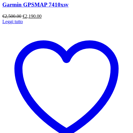
Garmin GPSMAP 7410xsv
Il
Il
€
2,500.00
€
2,190.00
prezzo
prezzo
Leggi tutto
originale
attuale
era:
è:
€2,500.00.
€2,190.00.